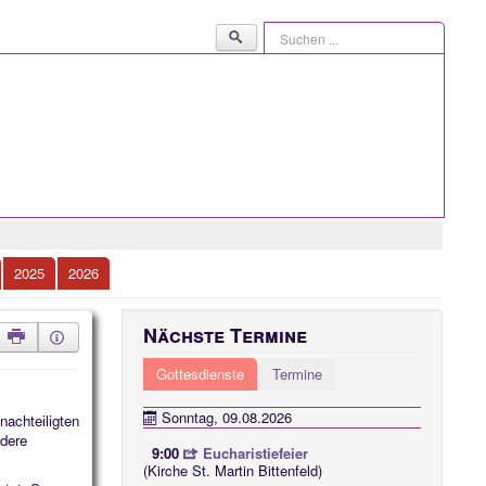
Suchen
...
2025
2026
Nächste Termine
Gottesdienste
Termine
Sonntag, 09.08.2026
nachteiligten
ndere
9:00
Eucharistiefeier
(Kirche St. Martin Bittenfeld)