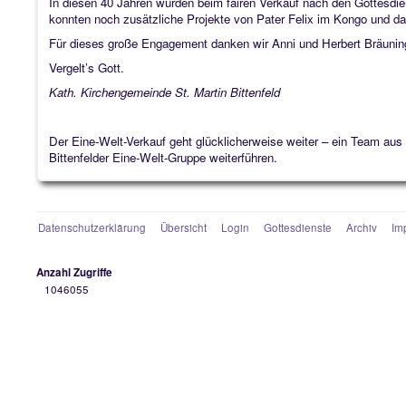
In diesen 40 Jahren wurden beim fairen Verkauf nach den Gottesdi
konnten noch zusätzliche Projekte von Pater Felix im Kongo und da
Für dieses große Engagement danken wir Anni und Herbert Bräuni
Vergelt’s Gott.
Kath. Kirchengemeinde St. Martin Bittenfeld
Der Eine-Welt-Verkauf geht glücklicherweise weiter – ein Team aus
Bittenfelder Eine-Welt-Gruppe weiterführen.
Datenschutzerklärung
Übersicht
Login
Gottesdienste
Archiv
Im
Anzahl Zugriffe
1046055