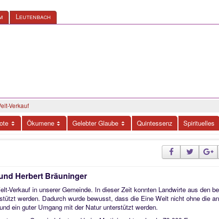
m
Leutenbach
elt-Verkauf
ote
Ökumene
Gelebter Glaube
Quintessenz
Spirituelles
 und Herbert Bräuninger
lt-Verkauf in unserer Gemeinde. In dieser Zeit konnten Landwirte aus den be
erstützt werden. Dadurch wurde bewusst, dass die Eine Welt nicht ohne die a
und ein guter Umgang mit der Natur unterstützt werden.