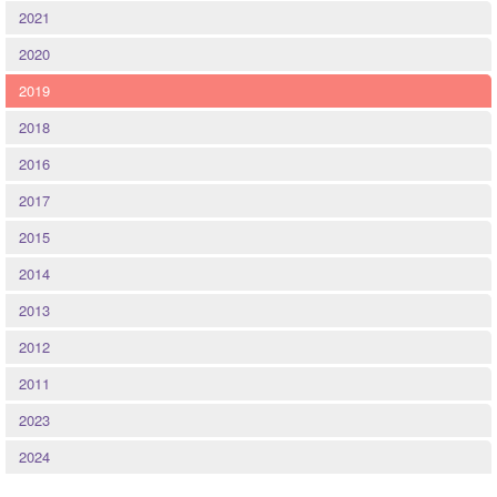
Quintessenz
2021
Spirituelles
2020
2019
2025
2018
2026
2016
2017
2015
2014
2013
2012
2011
2023
2024