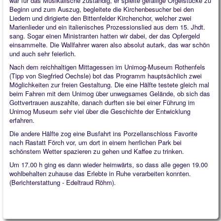
war für das Musikalische zuständig, er spielte gefällige Orgelstücke zu
Beginn und zum Auszug, begleitete die Kirchenbesucher bei den
Liedern und dirigierte den Bittenfelder Kirchenchor, welcher zwei
Marienlieder und ein italienisches Prozessionslied aus dem 15. Jhdt.
sang. Sogar einen Ministranten hatten wir dabei, der das Opfergeld
einsammelte. Die Wallfahrer waren also absolut autark, das war schön
und auch sehr feierlich.
Nach dem reichhaltigen Mittagessen im Unimog-Museum Rothenfels
(Tipp von Siegfried Oechsle) bot das Programm hauptsächlich zwei
Möglichkeiten zur freien Gestaltung. Die eine Hälfte testete gleich mal
beim Fahren mit dem Unimog über unwegsames Gelände, ob sich das
Gottvertrauen auszahlte, danach durften sie bei einer Führung im
Unimog Museum sehr viel über die Geschichte der Entwicklung
erfahren.
Die andere Hälfte zog eine Busfahrt ins Porzellanschloss Favorite
nach Rastatt Förch vor, um dort in einem herrlichen Park bei
schönstem Wetter spazieren zu gehen und Kaffee zu trinken.
Um 17.00 h ging es dann wieder heimwärts, so dass alle gegen 19.00
wohlbehalten zuhause das Erlebte in Ruhe verarbeiten konnten.
(Berichterstattung - Edeltraud Röhm).