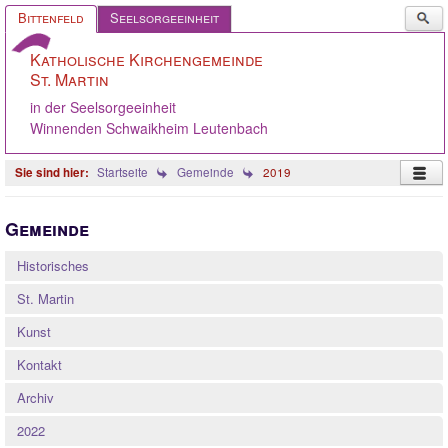
Such
Bittenfeld
Seelsorgeeinheit
...
Katholische Kirchengemeinde
St. Martin
in der Seelsorgeeinheit
Winnenden Schwaikheim Leutenbach
Startseite
Gemeinde
2019
Startseite
Gemeinde
Pastoralteam
Historisches
Gemeinde
St. Martin
Gremien
Kunst
Angebote
Kontakt
Ökumene
Archiv
Gelebter Glaube
2022