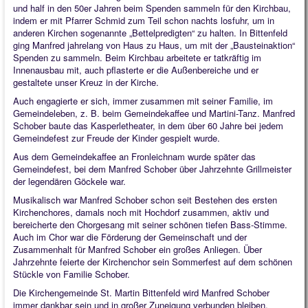
und half in den 50er Jahren beim Spenden sammeln für den Kirchbau,
indem er mit Pfarrer Schmid zum Teil schon nachts losfuhr, um in
Quintessenz
anderen Kirchen sogenannte „Bettelpredigten“ zu halten. In Bittenfeld
ging Manfred jahrelang von Haus zu Haus, um mit der „Bausteinaktion“
Spirituelles
Spenden zu sammeln. Beim Kirchbau arbeitete er tatkräftig im
Innenausbau mit, auch pflasterte er die Außenbereiche und er
2025
gestaltete unser Kreuz in der Kirche.
2026
Auch engagierte er sich, immer zusammen mit seiner Familie, im
Gemeindeleben, z. B. beim Gemeindekaffee und Martini-Tanz. Manfred
Schober baute das Kasperletheater, in dem über 60 Jahre bei jedem
Gemeindefest zur Freude der Kinder gespielt wurde.
Aus dem Gemeindekaffee an Fronleichnam wurde später das
Gemeindefest, bei dem Manfred Schober über Jahrzehnte Grillmeister
der legendären Göckele war.
Musikalisch war Manfred Schober schon seit Bestehen des ersten
Kirchenchores, damals noch mit Hochdorf zusammen, aktiv und
bereicherte den Chorgesang mit seiner schönen tiefen Bass-Stimme.
Auch im Chor war die Förderung der Gemeinschaft und der
Zusammenhalt für Manfred Schober ein großes Anliegen. Über
Jahrzehnte feierte der Kirchenchor sein Sommerfest auf dem schönen
Stückle von Familie Schober.
Die Kirchengemeinde St. Martin Bittenfeld wird Manfred Schober
immer dankbar sein und in großer Zuneigung verbunden bleiben.