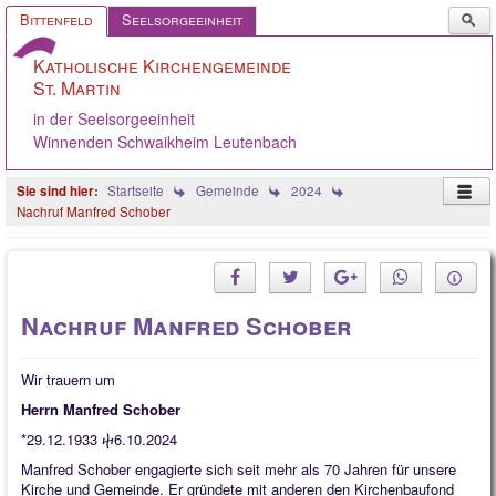
Such
Bittenfeld
Seelsorgeeinheit
...
Katholische Kirchengemeinde
St. Martin
in der Seelsorgeeinheit
Winnenden Schwaikheim Leutenbach
Startseite
Gemeinde
2024
Nachruf Manfred Schober
Startseite
Pastoralteam
Nachruf Manfred Schober
Gemeinde
Gremien
Wir trauern um
Herrn Manfred Schober
Angebote
*29.12.1933 ⴕ6.10.2024
Ökumene
Manfred Schober engagierte sich seit mehr als 70 Jahren für unsere
Kirche und Gemeinde. Er gründete mit anderen den Kirchenbaufond
Gelebter Glaube