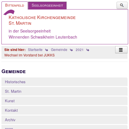
Such
Bittenfeld
Seelsorgeeinheit
...
Katholische Kirchengemeinde
St. Martin
in der Seelsorgeeinheit
Winnenden Schwaikheim Leutenbach
Startseite
Gemeinde
2021
Wechsel im Vorstand bei JUKKS
Startseite
Gemeinde
Pastoralteam
Historisches
Gemeinde
St. Martin
Gremien
Kunst
Angebote
Kontakt
Ökumene
Archiv
Gelebter Glaube