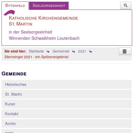
Such
Bittenfeld
Seelsorgeeinheit
...
Katholische Kirchengemeinde
St. Martin
in der Seelsorgeeinheit
Winnenden Schwaikheim Leutenbach
Startseite
Gemeinde
2021
Sternsinger 2021 - ein Spitzenergebnis!
Startseite
Gemeinde
Pastoralteam
Historisches
Gemeinde
St. Martin
Gremien
Kunst
Angebote
Kontakt
Ökumene
Archiv
Gelebter Glaube