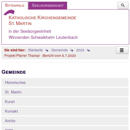
Such
Bittenfeld
Seelsorgeeinheit
...
Katholische Kirchengemeinde
St. Martin
in der Seelsorgeeinheit
Winnenden Schwaikheim Leutenbach
Startseite
Gemeinde
2020
Projekt Pfarrer Thampi - Bericht vom 6.7.2020
Startseite
Gemeinde
Pastoralteam
Historisches
Gemeinde
St. Martin
Gremien
Kunst
Angebote
Kontakt
Ökumene
Archiv
Gelebter Glaube