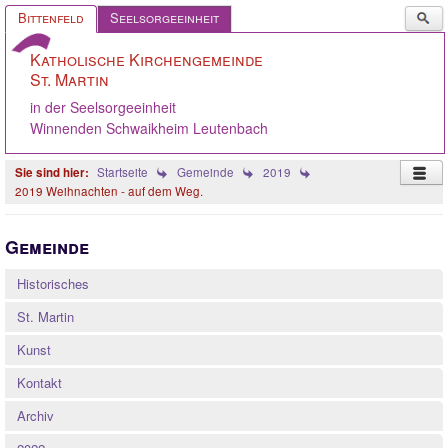
Such
Bittenfeld
Seelsorgeeinheit
...
Katholische Kirchengemeinde
St. Martin
in der Seelsorgeeinheit
Winnenden Schwaikheim Leutenbach
Startseite
Gemeinde
2019
2019 Weihnachten - auf dem Weg.
Startseite
Gemeinde
Pastoralteam
Historisches
Gemeinde
St. Martin
Gremien
Kunst
Angebote
Kontakt
Ökumene
Archiv
Gelebter Glaube