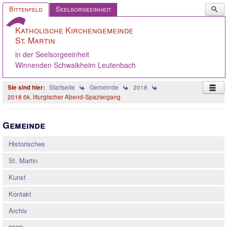
Such
Bittenfeld
Seelsorgeeinheit
...
Katholische Kirchengemeinde
St. Martin
in der Seelsorgeeinheit
Winnenden Schwaikheim Leutenbach
Startseite
Gemeinde
2018
2018 ök. liturgischer Abend-Spaziergang
Startseite
Gemeinde
Pastoralteam
Historisches
Gemeinde
St. Martin
Gremien
Kunst
Angebote
Kontakt
Ökumene
Archiv
Gelebter Glaube