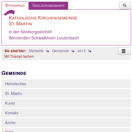
Such
Bittenfeld
Seelsorgeeinheit
...
Katholische Kirchengemeinde
St. Martin
in der Seelsorgeeinheit
Winnenden Schwaikheim Leutenbach
Startseite
Gemeinde
2015
Mit Thampi lachen
Startseite
Gemeinde
Pastoralteam
Historisches
Gemeinde
St. Martin
Gremien
Kunst
Angebote
Kontakt
Ökumene
Archiv
Gelebter Glaube