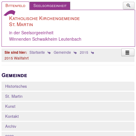
Such
Bittenfeld
Seelsorgeeinheit
...
Katholische Kirchengemeinde
St. Martin
in der Seelsorgeeinheit
Winnenden Schwaikheim Leutenbach
Startseite
Gemeinde
2015
2015 Wallfahrt
Startseite
Gemeinde
Pastoralteam
Historisches
Gemeinde
St. Martin
Gremien
Kunst
Angebote
Kontakt
Ökumene
Archiv
Gelebter Glaube