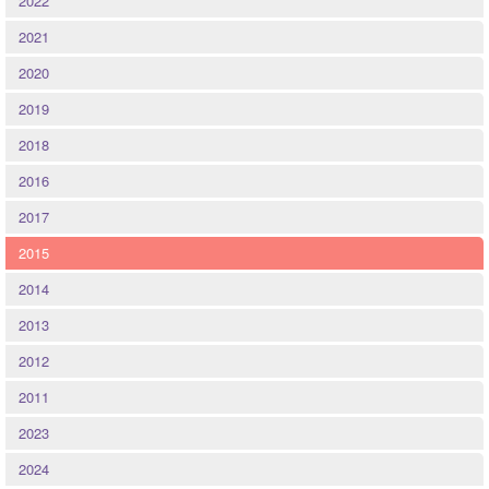
2022
Quintessenz
2021
Spirituelles
2020
2019
2025
2018
2026
2016
2017
2015
2014
2013
2012
2011
2023
2024