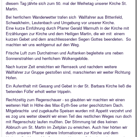
diesem Tag jährte sich zum 50. mal der Weihetag unserer Kirche St.
Martin.
Bei herrlichem Wanderwetter trafen sich Wallfahrer aus Bittenfeld,
Schwaikheim, Leutenbach und Umgebung vor unserer Kirche.
Eine kurze Einführung durch Pfarrer Gerald Warmuth in der Kirche mit
Erzählungen zur Kirche und dem Heiligen Martin, die wir mit einem
kurzen Gebet und dem anschliessenden Segen Gottes beendeten. So
machten wir uns wohlgemut auf den Weg.
Frische Luft zum Durchatmen und Auftanken begleitete uns neben
Sonnenstrahlen und herrlichem Wolkengebilde.
Nach kurzer Zeit erreichten wir Remseck und nachdem weitere
Wallfahrer zur Gruppe gestoßen sind, marschierten wir weiter Richtung
Hofen.
Ein Aufenthalt mit Gesang und Gebet in der St. Barbara Kirche ließ die
'betenden Füße' erholt weiter trippeln.
Rechtzeitig zum Regenschauer - so glaubten wir machten wir einen
weiteren Halt in Höhe des Max-Eyth-See unter geschütztem Dach.
Mitgebrachte und zugekaufte Speisen wurden mit Appetit verzehrt und
es zog uns weiter obwohl wir einen Teil des restlichen Weges nun doch
mit Regenschutz laufen mußten. Der Stimmung tat dies keinen
Abbruch um St. Martin im Zeitplan zu erreichen. Auch hier hörten wir
durch unseren Pfarrer nähere Informationen zur Kirche und dem