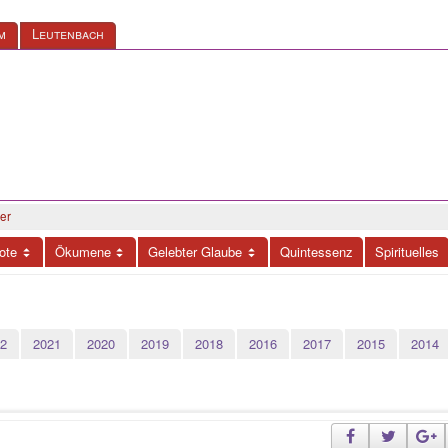
m
Leutenbach
er
ote
Ökumene
Gelebter Glaube
Quintessenz
Spirituelles
2
2021
2020
2019
2018
2016
2017
2015
2014