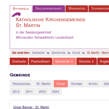
Seelsorgeeinheit
Winnenden
Schwaikhei
Bittenfeld
Katholische Kirchengemeinde
St. Martin
in der Seelsorgeeinheit
Winnenden Schwaikheim Leutenbach
Startseite
Gemeinde
Kunst
St. Martin - Bann
Startseite
Pastoralteam
Gemeinde
Gremien
Angeb
Gemeinde
Historisches
St. Martin
Kunst
Kontakt
Archiv
202
2012
2011
2023
2024
Unser Banner - St. Martin