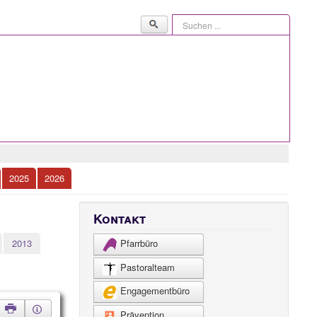
Suchen
...
2025
2026
Kontakt
2013
Pfarrbüro
Pastoralteam
Engagementbüro
Prävention