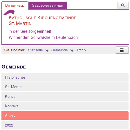
Such
Bittenfeld
Seelsorgeeinheit
...
Katholische Kirchengemeinde
St. Martin
in der Seelsorgeeinheit
Winnenden Schwaikheim Leutenbach
Startseite
Gemeinde
Archiv
Startseite
Gemeinde
Pastoralteam
Historisches
Gemeinde
St. Martin
Gremien
Kunst
Angebote
Kontakt
Ökumene
Archiv
Gelebter Glaube
2022