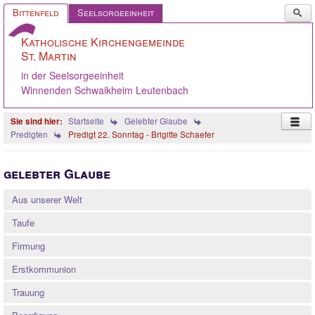
Such
Bittenfeld
Seelsorgeeinheit
...
Katholische Kirchengemeinde
St. Martin
in der Seelsorgeeinheit
Winnenden Schwaikheim Leutenbach
Startseite
Gelebter Glaube
Predigten
Predigt 22. Sonntag - Brigitte Schaefer
Startseite
gelebter Glaube
Pastoralteam
Aus unserer Welt
Gemeinde
Taufe
Gremien
Firmung
Angebote
Erstkommunion
Ökumene
Trauung
Gelebter Glaube