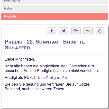
Beerdigung
Quintessenz
Gebet
Spirituelles
Predigten
2025
2026
Predigt 22. Sonntag - Brigitte
Schaefer
Liebe Mitchristen,
nicht alle haben die Möglichkeit, den Gottesdienst zu
besuchen. Auf die Predigt müssen sie nicht verzichten.
Predigt als PDF:
Link zur Predigt als Pdf
Bleiben Sie gesund und vert
rauen Sie auf Gottes
f
Beistand, auch in schweren Zeiten.