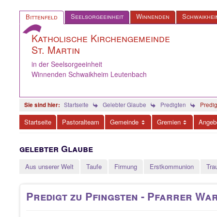
Seelsorgeeinheit
Winnenden
Schwaikhei
Bittenfeld
Katholische Kirchengemeinde
St. Martin
in der Seelsorgeeinheit
Winnenden Schwaikheim Leutenbach
Startseite
Gelebter Glaube
Predigten
Predig
Startseite
Pastoralteam
Gemeinde
Gremien
Angeb
gelebter Glaube
Aus unserer Welt
Taufe
Firmung
Erstkommunion
Tra
Predigt zu Pfingsten - Pfarrer Wa