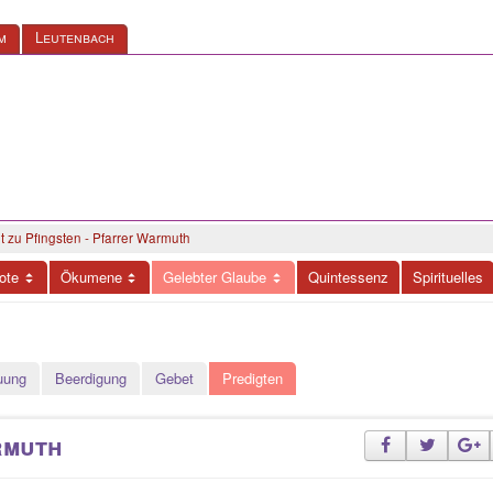
m
Leutenbach
t zu Pfingsten - Pfarrer Warmuth
ote
Ökumene
Gelebter Glaube
Quintessenz
Spirituelles
uung
Beerdigung
Gebet
Predigten
rmuth