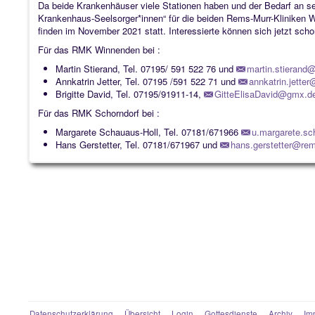
Da beide Krankenhäuser viele Stationen haben und der Bedarf an se
Krankenhaus-Seelsorger*innen“ für die beiden Rems-Murr-Kliniken 
finden im November 2021 statt. Interessierte können sich jetzt scho
Für das RMK Winnenden bei :
Martin Stierand, Tel. 07195/ 591 522 76 und
martin.stierand@
Annkatrin Jetter, Tel. 07195 /591 522 71 und
annkatrin.jette
Brigitte David, Tel. 07195/91911-14,
GitteElisaDavid@gmx.d
Für das RMK Schorndorf bei :
Margarete Schauaus-Holl, Tel. 07181/671966
u.margarete.sc
Hans Gerstetter, Tel. 07181/671967 und
hans.gerstetter@rem
Datenschutzerklärung
Übersicht
Login
Gottesdienste
Archiv
Im