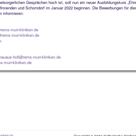
elsorgerlichen Gesprächen hoch ist, soll nun ein neuer Ausbildungskurs „Ehr
Winnenden und Schorndorf im Januar 2022 beginnen. Die Bewerbungen für die
n informieren:
rems-murr-kliniken.de
r@rems-murr-kliniken.de
e
.
hauaus-holl@rems-murr-kliniken.de
s-murr-kliniken.de
pressum