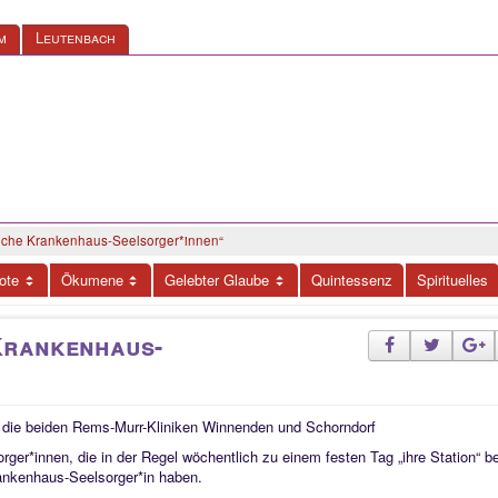
m
Leutenbach
iche Krankenhaus-Seelsorger*innen“
ote
Ökumene
Gelebter Glaube
Quintessenz
Spirituelles
Krankenhaus-
 die beiden Rems-Murr-Kliniken Winnenden und Schorndorf
rger*innen, die in der Regel wöchentlich zu einem festen Tag „ihre Station“ 
rankenhaus-Seelsorger*in haben.