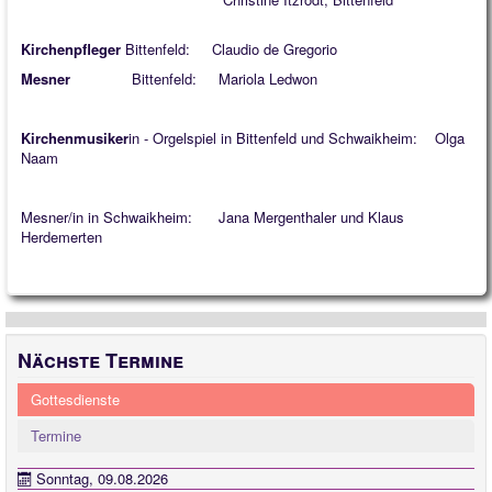
Quintessenz
Kirchenpfleger
Bittenfeld: Claudio de Gregorio
Spirituelles
Mesner
Bittenfeld: Mariola Ledwon
2025
Kirchenmusiker
in - Orgelspiel in Bittenfeld und Schwaikheim: Olga
2026
Naam
Mesner/in in Schwaikheim: Jana Mergenthaler und Klaus
Herdemerten
Nächste Termine
Gottesdienste
Termine
Sonntag, 09.08.2026