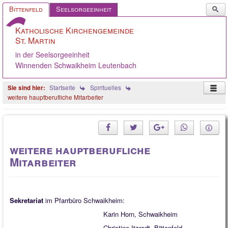
Such
Bittenfeld
Seelsorgeeinheit
...
Katholische Kirchengemeinde
St. Martin
in der Seelsorgeeinheit
Winnenden Schwaikheim Leutenbach
Startseite
Spirituelles
weitere hauptberufliche Mitarbeiter
Startseite
Pastoralteam
weitere hauptberufliche
Gemeinde
Mitarbeiter
Gremien
Angebote
Sekretariat
im Pfarrbüro Schwaikheim:
Ökumene
Karin Horn, Schwaikheim
Gelebter Glaube
Christine Itzrodt, Bittenfeld