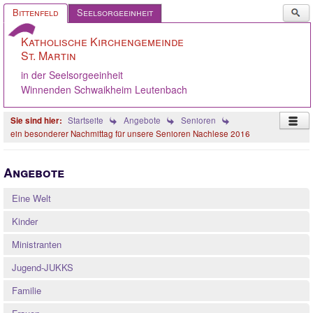
Such
Bittenfeld
Seelsorgeeinheit
...
Katholische Kirchengemeinde
St. Martin
in der Seelsorgeeinheit
Winnenden Schwaikheim Leutenbach
Startseite
Angebote
Senioren
ein besonderer Nachmittag für unsere Senioren Nachlese 2016
Startseite
Angebote
Pastoralteam
Eine Welt
Gemeinde
Kinder
Gremien
Ministranten
Angebote
Jugend-JUKKS
Ökumene
Familie
Gelebter Glaube