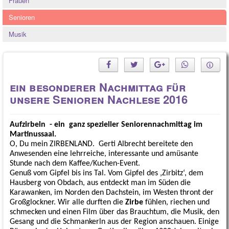
Frauen
Quintessenz
Senioren
Spirituelles
Musik
2025
2026
ein besonderer Nachmittag für
unsere Senioren Nachlese 2016
Aufzirbeln
- ein
ganz spezieller Seniorennachmittag im
Martinussaal.
O, Du mein ZIRBENLAND.
Gerti Albrecht bereitete den
Anwesenden eine lehrreiche, interessante und amüsante
Stunde nach dem Kaffee/Kuchen-Event.
Genuß vom Gipfel bis ins Tal. Vom Gipfel des ‚Zirbitz‘, dem
Hausberg von Obdach, aus entdeckt man im Süden die
Karawanken, im Norden den Dachstein, im Westen thront der
Großglockner. Wir alle durften die
Zirbe
fühlen, riechen und
schmecken und einen Film über das Brauchtum, die Musik, den
Gesang und die Schmankerln aus der Region anschauen. Einige