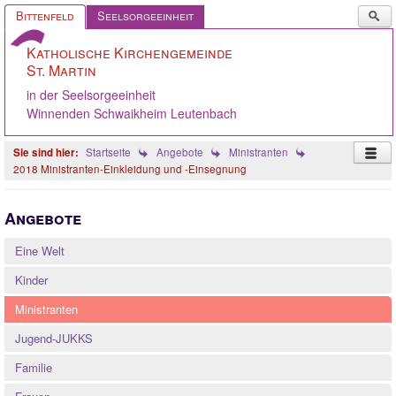
Such
Bittenfeld
Seelsorgeeinheit
...
Katholische Kirchengemeinde
St. Martin
in der Seelsorgeeinheit
Winnenden Schwaikheim Leutenbach
Startseite
Angebote
Ministranten
2018 Ministranten-Einkleidung und -Einsegnung
Startseite
Angebote
Pastoralteam
Eine Welt
Gemeinde
Kinder
Gremien
Ministranten
Angebote
Jugend-JUKKS
Ökumene
Familie
Gelebter Glaube