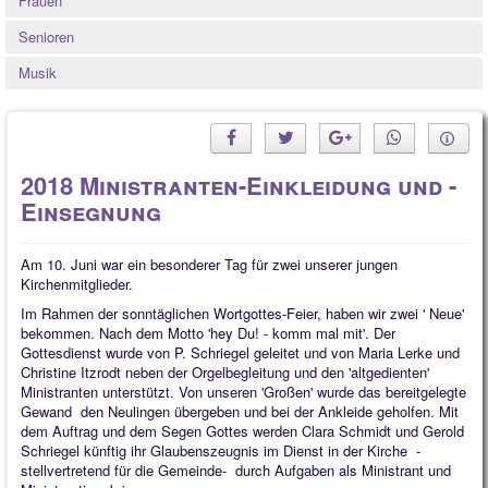
Frauen
Quintessenz
Senioren
Spirituelles
Musik
2025
2026
2018 Ministranten-Einkleidung und -
Einsegnung
Am 10. Juni war ein besonderer Tag für zwei unserer jungen
Kirchenmitglieder.
Im Rahmen der sonntäglichen Wortgottes-Feier, haben wir zwei ' Neue'
bekommen. Nach dem Motto 'hey Du! - komm mal mit'. Der
Gottesdienst wurde von P. Schriegel geleitet und von Maria Lerke und
Christine Itzrodt neben der Orgelbegleitung und den 'altgedienten'
Ministranten unterstützt. Von unseren 'Großen' wurde das bereitgelegte
Gewand den Neulingen übergeben und bei der Ankleide geholfen. Mit
dem Auftrag und dem Segen Gottes werden Clara Schmidt und Gerold
Schriegel künftig ihr Glaubenszeugnis im Dienst in der Kirche -
stellvertretend für die Gemeinde- durch Aufgaben als Ministrant und