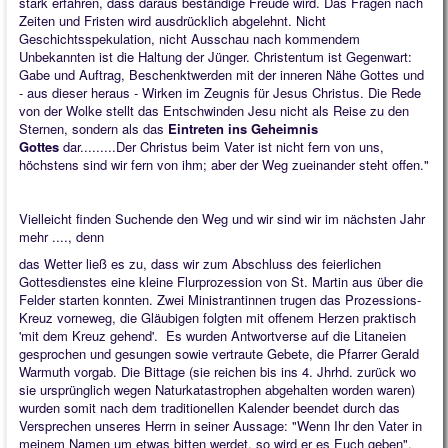
stark erfahren, dass daraus beständige Freude wird. Das Fragen nach
Quintessenz
Zeiten und Fristen wird ausdrücklich abgelehnt. Nicht
Geschichtsspekulation, nicht Ausschau nach kommendem
Spirituelles
Unbekannten ist die Haltung der Jünger. Christentum ist Gegenwart:
Gabe und Auftrag, Beschenktwerden mit der inneren Nähe Gottes und
2025
- aus dieser heraus - Wirken im Zeugnis für Jesus Christus. Die Rede
von der Wolke stellt das Entschwinden Jesu nicht als Reise zu den
2026
Sternen, sondern als das
Eintreten ins Geheimnis
Gottes
dar.........Der Christus beim Vater ist nicht fern von uns,
höchstens sind wir fern von ihm; aber der Weg zueinander steht offen."
Vielleicht finden Suchende den Weg und wir sind wir im nächsten Jahr
mehr ...., denn
das Wetter ließ es zu, dass wir zum Abschluss des feierlichen
Gottesdienstes eine kleine Flurprozession von St. Martin aus über die
Felder starten konnten. Zwei Ministrantinnen trugen das Prozessions-
Kreuz vorneweg, die Gläubigen folgten mit offenem Herzen praktisch
'mit dem Kreuz gehend'. Es wurden Antwortverse auf die Litaneien
gesprochen und gesungen sowie vertraute Gebete, die Pfarrer Gerald
Warmuth vorgab. Die Bittage (sie reichen bis ins 4. Jhrhd. zurück wo
sie ursprünglich wegen Naturkatastrophen abgehalten worden waren)
wurden somit nach dem traditionellen Kalender beendet durch das
Versprechen unseres Herrn in seiner Aussage: "Wenn Ihr den Vater in
meinem Namen um etwas bitten werdet, so wird er es Euch geben".