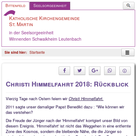
Such
Bittenfeld
Seelsorgeeinheit
...
Katholische Kirchengemeinde
St. Martin
in der Seelsorgeeinheit
Winnenden Schwaikheim Leutenbach
Startseite
Startseite
Pastoralteam
Christi Himmelfahrt 2018: Rückblick
Gemeinde
Gremien
Vierzig Tage nach Ostern feiern wir
Christi Himmelfahrt.
2011 sagte unser damaliger Papst Benedikt dazu : "Wie können wir
Angebote
das verstehen?
Ökumene
Die Freude der Jünger nach der 'Himmelfahrt' korrigiert unser Bild von
diesem Ereignis. 'Himmelfahrt' ist nicht das Weggehen in eine entfernte
Gelebter Glaube
Zone des Kosmos, sondern die bleibende Nähe, die die Jünger so