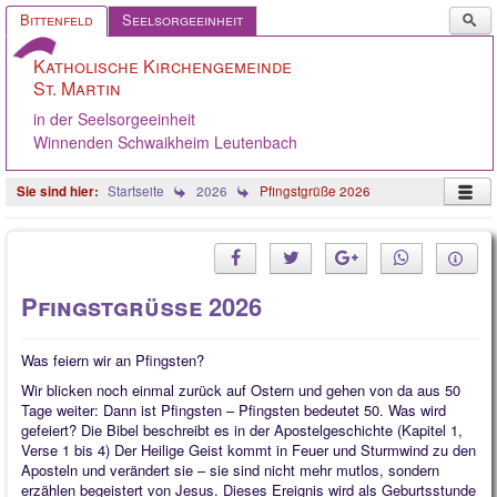
Such
Bittenfeld
Seelsorgeeinheit
...
Katholische Kirchengemeinde
St. Martin
in der Seelsorgeeinheit
Winnenden Schwaikheim Leutenbach
Startseite
2026
Pfingstgrüße 2026
Startseite
Pastoralteam
Pfingstgrüße 2026
Gemeinde
Gremien
Was feiern wir an Pfingsten?
Wir blicken noch einmal zurück auf Ostern und gehen von da aus 50
Angebote
Tage weiter: Dann ist Pfingsten – Pfingsten bedeutet 50. Was wird
gefeiert? Die Bibel beschreibt es in der Apostelgeschichte (Kapitel 1,
Ökumene
Verse 1 bis 4) Der Heilige Geist kommt in Feuer und Sturmwind zu den
Aposteln und verändert sie – sie sind nicht mehr mutlos, sondern
Gelebter Glaube
erzählen begeistert von Jesus. Dieses Ereignis wird als Geburtsstunde