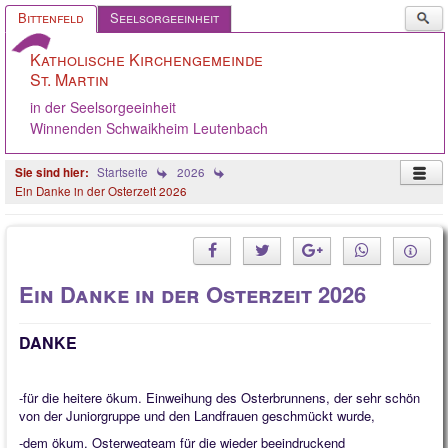
Such
Bittenfeld
Seelsorgeeinheit
...
Katholische Kirchengemeinde
St. Martin
in der Seelsorgeeinheit
Winnenden Schwaikheim Leutenbach
Startseite
2026
Ein Danke in der Osterzeit 2026
Startseite
Pastoralteam
Ein Danke in der Osterzeit 2026
Gemeinde
Gremien
DANKE
Angebote
-für die heitere ökum. Einweihung des Osterbrunnens, der sehr schön
Ökumene
von der Juniorgruppe und den Landfrauen geschmückt wurde,
Gelebter Glaube
-dem ökum. Osterwegteam für die wieder beeindruckend