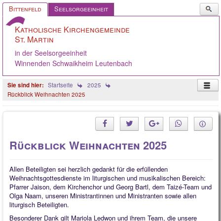
Such
Bittenfeld
Seelsorgeeinheit
...
Katholische Kirchengemeinde
St. Martin
in der Seelsorgeeinheit
Winnenden Schwaikheim Leutenbach
Startseite
2025
Rückblick Weihnachten 2025
Startseite
Pastoralteam
Rückblick Weihnachten 2025
Gemeinde
Gremien
Allen Beteiligten sei herzlich gedankt für die erfüllenden
Weihnachtsgottesdienste im liturgischen und musikalischen Bereich:
Angebote
Pfarrer Jaison, dem Kirchenchor und Georg Bartl, dem Taizé-Team und
Olga Naam, unseren Ministrantinnen und Ministranten sowie allen
Ökumene
liturgisch Beteiligten.
Besonderer Dank gilt Mariola Ledwon und ihrem Team, die unsere
Gelebter Glaube