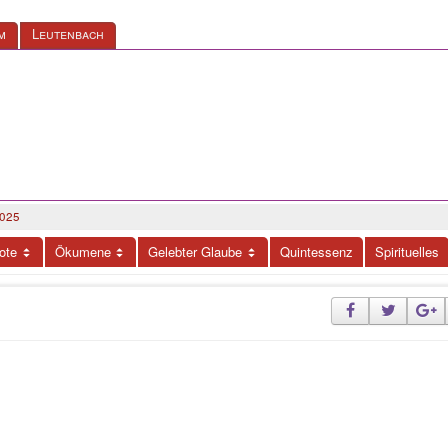
m
Leutenbach
2025
ote
Ökumene
Gelebter Glaube
Quintessenz
Spirituelles