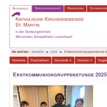
Seelsorgeeinheit
Winnenden
Schwaikhei
Bittenfeld
Katholische Kirchengemeinde
St. Martin
in der Seelsorgeeinheit
Winnenden Schwaikheim Leutenbach
Startseite
2025
Erstkommuniongruppenstunde 
Startseite
Pastoralteam
Gemeinde
Gremien
Angeb
Erstkommuniongruppenstunde 2025