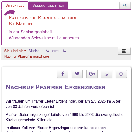
Such
Bittenfeld
Seelsorgeeinheit
...
Katholische Kirchengemeinde
St. Martin
in der Seelsorgeeinheit
Winnenden Schwaikheim Leutenbach
Startseite
2025
Nachruf Pfarrer Ergenzinger
Startseite
Pastoralteam
Nachruf Pfarrer Ergenzinger
Gemeinde
Gremien
Wir trauern um Pfarrer Dieter Ergenzinger, der am 2.3.2025 im Alter
von 83 Jahren verstorben ist.
Angebote
Pfarrer Dieter Ergenzinger leitete von 1990 bis 2003 die evangelische
Kirchengemeinde Bittenfeld.
Ökumene
In dieser Zeit war Pfarrer Ergenzinger unserer katholischen
Gelebter Glaube