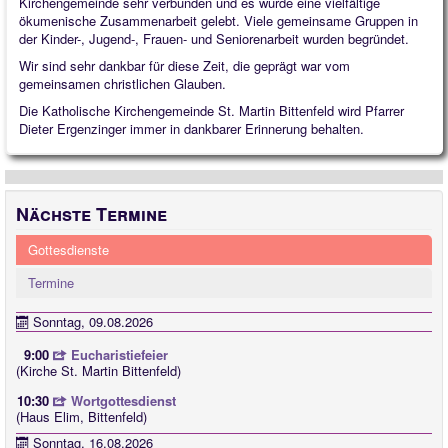
Kirchengemeinde sehr verbunden und es wurde eine vielfältige
ökumenische Zusammenarbeit gelebt. Viele gemeinsame Gruppen in
Quintessenz
der Kinder-, Jugend-, Frauen- und Seniorenarbeit wurden begründet.
Wir sind sehr dankbar für diese Zeit, die geprägt war vom
Spirituelles
gemeinsamen christlichen Glauben.
2025
Die Katholische Kirchengemeinde St. Martin Bittenfeld wird Pfarrer
Dieter Ergenzinger immer in dankbarer Erinnerung behalten.
2026
Nächste Termine
Gottesdienste
Termine
Sonntag, 09.08.2026
9:00
Eucharistiefeier
(Kirche St. Martin Bittenfeld)
10:30
Wortgottesdienst
(Haus Elim, Bittenfeld)
Sonntag, 16.08.2026