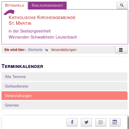
Such
Bittenfeld
Seelsorgeeinheit
...
Katholische Kirchengemeinde
St. Martin
in der Seelsorgeeinheit
Winnenden Schwaikheim Leutenbach
Startseite
Veranstaltungen
Startseite
Terminkalender
Pastoralteam
Alle Termine
Gemeinde
Gottesdienste
Gremien
Veranstaltungen
Angebote
Gremien
Ökumene
Gelebter Glaube