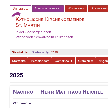
Seelsorgeeinheit
Winnenden
Schwaikhei
Bittenfeld
Katholische Kirchengemeinde
St. Martin
in der Seelsorgeeinheit
Winnenden Schwaikheim Leutenbach
Startseite
2025
Startseite
Pastoralteam
Gemeinde
Gremien
Angeb
2025
Nachruf - Herr Matthäus Reichle
Wir trauern um