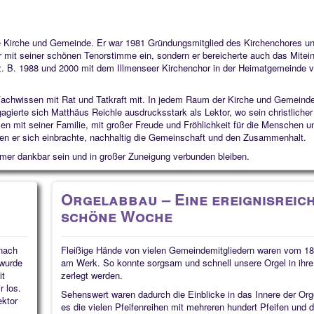
re Kirche und Gemeinde.
Er war 1981 Gründungsmitglied des Kirchenchores un
nur mit seiner schönen Tenorstimme ein, sondern er bereicherte auch das Mitei
z. B. 1988 und 2000
mit dem Illmenseer Kirchenchor in der
Heimatgemeinde v
Fachwissen mit Rat und Tatkraft mit. In jedem Raum der Kirche und Gemeinde
gierte sich Matthäus Reichle ausdrucksstark als Lektor, wo sein christliche
 mit seiner Familie, mit großer Freude und Fröhlichkeit für die Menschen u
nen er sich einbrachte, nachhaltig die Gemeinschaft und den Zusammenhalt.
mmer dankbar sein und in großer Zuneigung verbunden bleiben.
Orgelabbau – Eine ereignisreic
schöne Woche
 nach
Fleißige Hände von vielen Gemeindemitgliedern waren vom 18
 wurde
am Werk. So konnte sorgsam und schnell unsere Orgel in ihre 
it
zerlegt werden.
r los.
Sehenswert waren dadurch die Einblicke in das Innere der Org
ektor
es die vielen Pfeifenreihen mit mehreren hundert Pfeifen und 