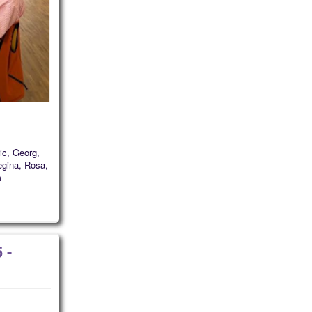
ic, Georg,
egina, Rosa,
m
 -