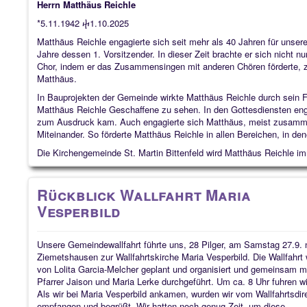
Herrn Matthäus Reichle
*5.11.1942 ⴕ1.10.2025
Matthäus Reichle engagierte sich seit mehr als 40 Jahren für unse
Jahre dessen 1. Vorsitzender. In dieser Zeit brachte er sich nicht 
Chor, indem er das Zusammensingen mit anderen Chören förderte, 
Matthäus.
In Bauprojekten der Gemeinde wirkte Matthäus Reichle durch sein 
Matthäus Reichle Geschaffene zu sehen.
In den Gottesdiensten enga
zum Ausdruck kam.
Auch engagierte sich Matthäus, meist zusammen
Miteinander.
So förderte Matthäus Reichle in allen Bereichen, in de
Die Kirchengemeinde St. Martin Bittenfeld wird Matthäus Reichle i
Rückblick Wallfahrt Maria
Vesperbild
Unsere Gemeindewallfahrt führte uns, 28 Pilger, am Samstag 27.9.
Ziemetshausen zur Wallfahrtskirche Maria Vesperbild. Die Wallfahrt
von Lolita Garcia-Melcher geplant und organisiert und gemeinsam m
Pfarrer Jaison und Maria Lerke durchgeführt. Um ca. 8 Uhr fuhren wi
Als wir bei Maria Vesperbild ankamen, wurden wir vom Wallfahrtsdir
empfangen und begrüßt. Wir hatten noch genug Zeit, um diese