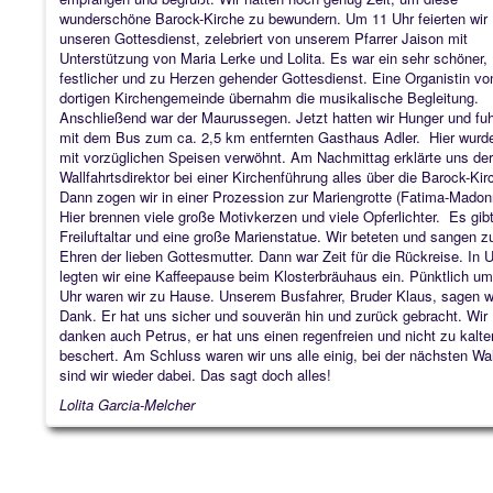
wunderschöne Barock-Kirche zu bewundern. Um 11 Uhr feierten wir
unseren Gottesdienst, zelebriert von unserem Pfarrer Jaison mit
Unterstützung von Maria Lerke und Lolita. Es war ein sehr schöner,
festlicher und zu Herzen gehender Gottesdienst. Eine Organistin vo
dortigen Kirchengemeinde übernahm die musikalische Begleitung.
Anschließend war der Maurussegen. Jetzt hatten wir Hunger und fu
mit dem Bus zum ca. 2,5 km entfernten Gasthaus Adler. Hier wurde
mit vorzüglichen Speisen verwöhnt. Am Nachmittag erklärte uns der
Wallfahrtsdirektor bei einer Kirchenführung alles über die Barock-Kir
Dann zogen wir in einer Prozession zur Mariengrotte (Fatima-Madon
Hier brennen viele große Motivkerzen und viele Opferlichter. Es gib
Freiluftaltar und eine große Marienstatue. Wir beteten und sangen z
Ehren der lieben Gottesmutter. Dann war Zeit für die Rückreise. In 
legten wir eine Kaffeepause beim Klosterbräuhaus ein. Pünktlich um
Uhr waren wir zu Hause. Unserem Busfahrer, Bruder Klaus, sagen w
Dank. Er hat uns sicher und souverän hin und zurück gebracht. Wir
danken auch Petrus, er hat uns einen regenfreien und nicht zu kalt
beschert. Am Schluss waren wir uns alle einig, bei der nächsten Wal
sind wir wieder dabei. Das sagt doch alles!
Lolita Garcia-Melcher