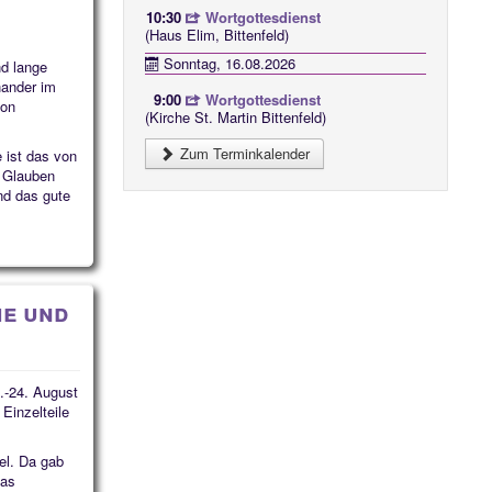
10:30
Wortgottesdienst
(Haus Elim, Bittenfeld)
Sonntag, 16.08.2026
d lange
nander im
9:00
Wortgottesdienst
on
(Kirche St. Martin Bittenfeld)
Zum Terminkalender
 ist das von
r Glauben
nd das gute
he und
.-24. August
Einzelteile
el. Da gab
das