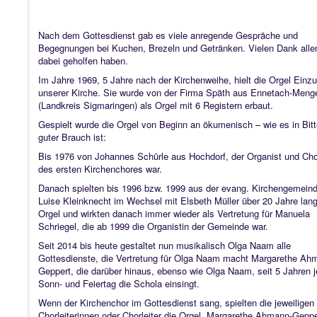
Nach dem Gottesdienst gab es viele anregende Gespräche und
Begegnungen bei Kuchen, Brezeln und Getränken. Vielen Dank allen
dabei geholfen haben.
Im Jahre 1969, 5 Jahre nach der Kirchenweihe, hielt die Orgel Einzu
unserer Kirche. Sie wurde von der Firma Späth aus
Ennetach-Meng
(Landkreis Sigmaringen) als Orgel mit 6 Registern erbaut.
Gespielt wurde die Orgel von Beginn an ökumenisch – wie es in Bitt
guter Brauch ist:
Bis 1976 von Johannes Schürle aus Hochdorf, der Organist und Chor
des ersten Kirchenchores war.
Danach spielten bis 1996 bzw. 1999 aus der evang. Kirchengemein
Luise Kleinknecht im Wechsel mit Elsbeth Müller über 20 Jahre lang
Orgel und wirkten danach immer wieder als Vertretung für Manuela
Schriegel, die ab 1999 die Organistin der Gemeinde war.
Seit 2014 bis heute gestaltet nun musikalisch Olga Naam alle
Gottesdienste, die Vertretung für Olga Naam macht Margarethe Ah
Geppert, die darüber hinaus, ebenso wie Olga Naam, seit 5 Jahren 
Sonn- und Feiertag die Schola einsingt.
Wenn der Kirchenchor im Gottesdienst sang, spielten die jeweiligen
Chorleiterinnen oder Chorleiter die Orgel. Margarethe Ahmann-Gepp