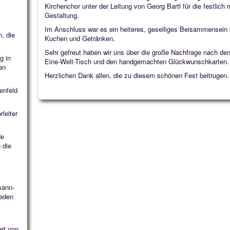
Kirchenchor unter der Leitung von Georg Bartl für die festlich
Gestaltung.
Im Anschluss war es ein heiteres, geselliges Beisammensein 
, die
Kuchen und Getränken.
Sehr gefreut haben wir uns über die große Nachfrage nach d
g in
Eine-Welt-Tisch und den handgemachten Glückwunschkarten.
en
Herzlichen Dank allen, die zu diesem schönen Fest beitrugen.
enfeld
leiter
de
 die
mann-
jeden
ert von