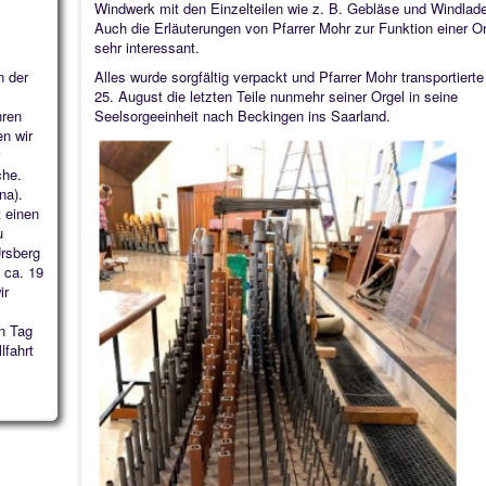
Windwerk mit den Einzelteilen wie z. B. Gebläse und Windlad
Auch die Erläuterungen von Pfarrer Mohr zur Funktion einer O
sehr interessant.
n der
Alles wurde sorgfältig verpackt und Pfarrer Mohr transportier
25. August die letzten Teile nunmehr seiner Orgel in seine
hren
Seelsorgeeinheit nach Beckingen ins Saarland.
n wir
che.
na).
t einen
u
Ursberg
 ca. 19
ir
en Tag
lfahrt