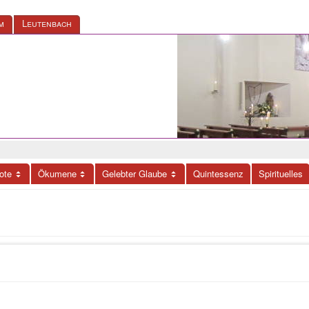
m
Leutenbach
ote
Ökumene
Gelebter Glaube
Quintessenz
Spirituelles