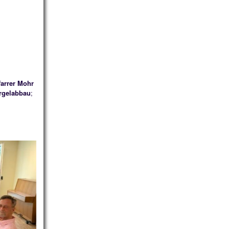
farrer Mohr
Orgelabbau
;