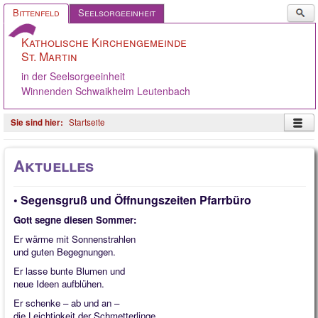
Such
Bittenfeld
Seelsorgeeinheit
...
Katholische Kirchengemeinde
St. Martin
in der Seelsorgeeinheit
Winnenden Schwaikheim Leutenbach
Startseite
Startseite
Aktuelles
Pastoralteam
• Segensgruß und Öffnungszeiten Pfarrbüro
Gemeinde
Gott segne diesen Sommer:
Gremien
Er wärme mit Sonnenstrahlen
Angebote
und guten Begegnungen.
Er lasse bunte Blumen und
Ökumene
neue Ideen aufblühen.
Gelebter Glaube
Er schenke – ab und an –
die Leichtigkeit der Schmetterlinge