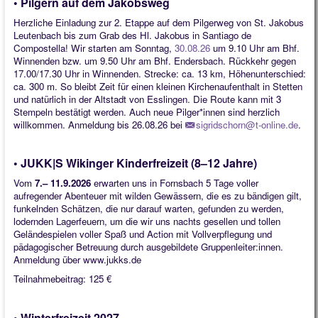
• Pilgern auf dem Jakobsweg
Herzliche Einladung zur 2. Etappe auf dem Pilgerweg von St. Jakobus
Leutenbach bis zum Grab des Hl. Jakobus in Santiago de
Compostella! Wir starten am Sonntag,
30.08.26
um 9.10 Uhr am Bhf.
Winnenden bzw. um 9.50 Uhr am Bhf. Endersbach. Rückkehr gegen
17.00/17.30 Uhr in Winnenden. Strecke: ca. 13 km, Höhenunterschied:
ca. 300 m. So bleibt Zeit für einen kleinen Kirchenaufenthalt in Stetten
und natürlich in der Altstadt von Esslingen. Die Route kann mit 3
Stempeln bestätigt werden. Auch neue Pilger*innen sind herzlich
willkommen. Anmeldung bis 26.08.26 bei
sigridschorn@t-online.de
.
• JUKK|S Wikinger Kinderfreizeit (8–12 Jahre)
Vom
7.– 11.9.2026
erwarten uns in Fornsbach 5 Tage voller
aufregender Abenteuer mit wilden Gewässern, die es zu bändigen gilt,
funkelnden Schätzen, die nur darauf warten, gefunden zu werden,
lodernden Lagerfeuern, um die wir uns nachts gesellen und tollen
Geländespielen voller Spaß und Action mit Vollverpflegung und
pädagogischer Betreuung durch ausgebildete Gruppenleiter:innen.
Anmeldung über www.jukks.de
Teilnahmebeitrag: 125 €
• Winterfreizeit 2027