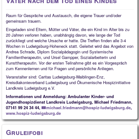
Väter nach dem Tod eines Kindes
Raum für Gespräche und Austausch, die eigene Trauer und/oder
gemeinsam trauern.
Eingeladen sind Eltern, Mütter und Väter, die ein Kind im Alter bis zu
20 Jahren verloren haben, unabhängig davon, wie lange der Tod
zurückliegt und welche Ursache er hatte. Die Treffen finden alle 3-4
Wochen in Ludwigsburg-Hoheneck statt. Geleitet wird das Angebot von
Andrea Schrade, Diplom Sozialpädagogin und Systemische
Familientherapeutin, und Ursel Gampper, Sozialarbeiterin und
Kunsttherapeutin. Vor der ersten Teilnahme gibt es ein Vorgespräch
zum Kennenlernen und für Fragen und persönliche Anliegen.
Veranstalter sind: Caritas Ludwigsburg-Waiblingen-Enz,
Kreisdiakonieverband Ludwigsburg und Ökumenische Hospizinitiative
Landkreis Ludwigsburg e.V.
Informationen und Anmeldung: Ambulanter Kinder- und
Jugendhospizdienst Landkreis Ludwigsburg, Michael Friedmann,
07141 99 24 34 44,
michael.friedmann@hospiz-ludwigsburg.de
,
www.hospiz-ludwigsburg.de
Gruleifobi